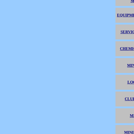
M
EQUIPME
SERVI
CHEMI
MI
LO
CLU
M
MINI