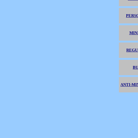
PERSO
MIN
REGU
BU
ANTI-MI